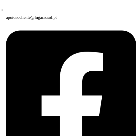
apoioaocliente@lugaraosol.pt