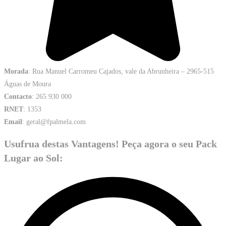
Morada
: Rua Manuel Carromeu Cajados, vale da Abrunheira – 2965-515
Águas de Moura
Contacto
: 265 930 000
RNET
: 1353
Email
: geral@fpalmela.com
Usufrua destas Vantagens! Peça agora o seu Pack
Lugar ao Sol: