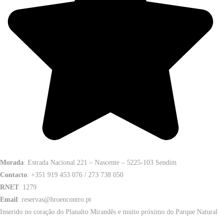
Morada
: Estrada Nacional 221 – Nascente – 5225-103 Sendim
Contacto
: +351 919 453 076 / 273 738 050
RNET
: 1279
Email
: reservas@hroencontro.pt
Inserido no coração do Planalto Mirandês e muito próximo do Parque Natural